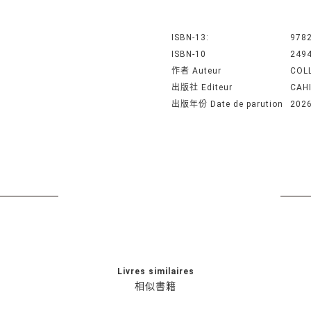
ISBN-13:
978
ISBN-10
249
作者 Auteur
COL
出版社 Editeur
CAH
出版年份 Date de parution
202
Livres similaires
相似書籍