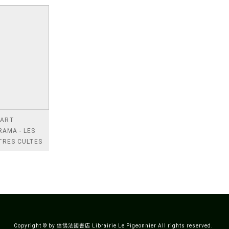
 ART
AMA - LES
TRES CULTES
 BANDE
NEE
IQUE
Copyright © by 信鴿法國書店 Librairie Le Pigeonnier All rights reserved.