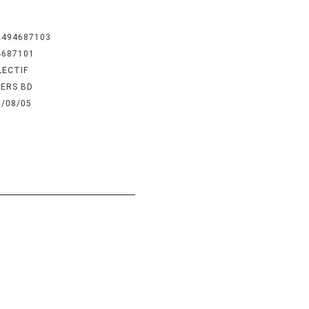
2494687103
4687101
LECTIF
IERS BD
6/08/05