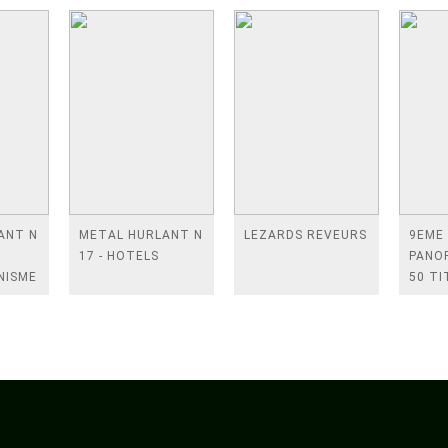
ANT N
METAL HURLANT N
LEZARDS REVEURS
9EME
17 - HOTELS
PANOR
NISME
50 TI
DE LA
DESSI
ASIAT