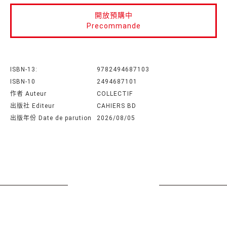
開放預購中
Precommande
ISBN-13:
9782494687103
ISBN-10
2494687101
作者 Auteur
COLLECTIF
出版社 Editeur
CAHIERS BD
出版年份 Date de parution
2026/08/05