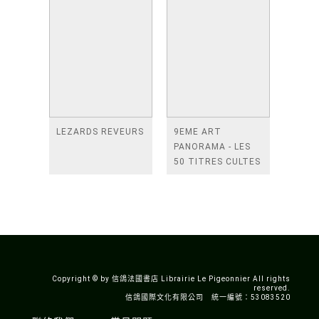
LEZARDS REVEURS
9EME ART
PANORAMA - LES
50 TITRES CULTES
DE LA BANDE
DESSINEE
ASIATIQUE
Copyright © by 信鴿法國書店 Librairie Le Pigeonnier All rights
reserved.
信鴿國際文化有限公司 統一編號：53083520