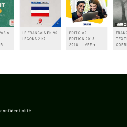
PAS A
LE FRANCAIS EN 90
EDITO A2 -
FRANC
LECONS 2 K7
EDITION 2015-
TEXTE
ER
2018 - LIVRE +
CORR
+ 2
DIDIERFLE.APP
EXER
 confidentialité