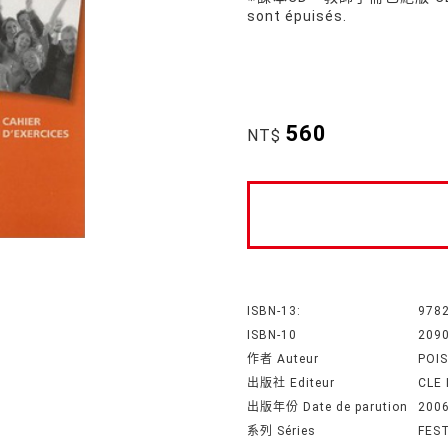
sont épuisés.
560
NT$
ISBN-13:
978
ISBN-10
209
作者 Auteur
POI
出版社 Editeur
CLE
出版年份 Date de parution
200
系列 Séries
FEST