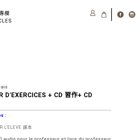
專欄
CLES
ais
ER D'EXERCICES + CD 習作+ CD
s :
UR L'ELEVE 課本
pour le professeur et livre du professeur