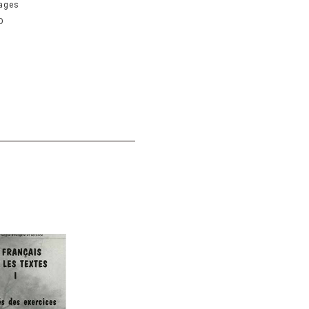
ages
D