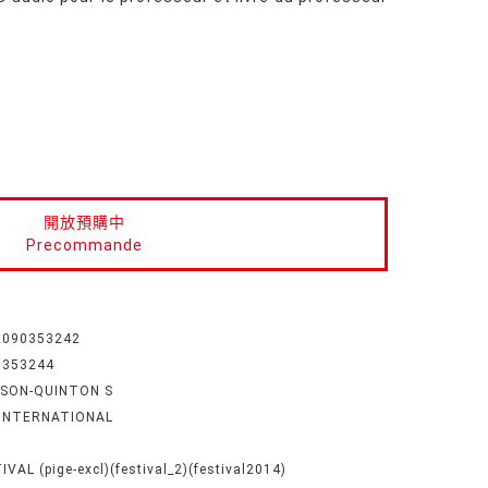
開放預購中
Precommande
2090353242
0353244
SSON-QUINTON S
 INTERNATIONAL
6
IVAL (pige-excl)(festival_2)(festival2014)