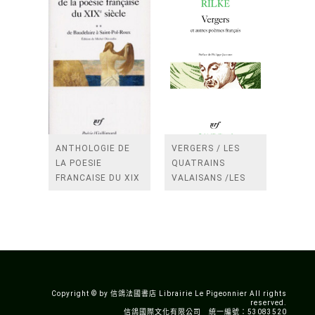
ANTHOLOGIE DE
VERGERS / LES
LA POESIE
QUATRAINS
FRANCAISE DU XIX
VALAISANS /LES
SIECLE (TOME 2-DE
ROSES /LES
BAUDELAIRE A
FENETRES
SAINT-POL-ROUX)
/TENDRES IMPOTS
A LA FRANCE
Copyright © by 信鴿法國書店 Librairie Le Pigeonnier All rights
reserved.
信鴿國際文化有限公司 統一編號：53083520