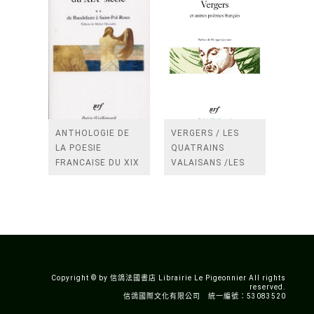
ANTHOLOGIE DE
VERGERS / LES
LA POESIE
QUATRAINS
FRANCAISE DU XIX
VALAISANS /LES
SIECLE (TOME 2-DE
ROSES /LES
BAUDELAIRE A
FENETRES
SAINT-POL-ROUX)
/TENDRES IMPOTS
A LA FRANCE
Copyright © by 信鴿法國書店 Librairie Le Pigeonnier All rights
reserved.
信鴿國際文化有限公司 統一編號：53083520