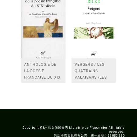
ANTHOLOGIE DE
VERGERS / LES
LA POESIE
QUATRAINS
FRANCAISE DU XIX
VALAISANS /LES
SIECLE (TOME 2-DE
ROSES /LES
BAUDELAIRE A
FENETRES
SAINT-POL-ROUX)
/TENDRES IMPOTS
A LA FRANCE
Copyright © by 信鴿法國書店 Librairie Le Pigeonnier All rights
reserved.
信鴿國際文化有限公司 統一編號：53083520