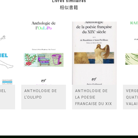
Livres similaires
相似書籍
IEL
ANTHOLOGIE DE
ANTHOLOGIE DE
VERGE
L'OULIPO
LA POESIE
QUAT
FRANCAISE DU XIX
VALAI
SIECLE (TOME 2-DE
ROSES
BAUDELAIRE A
FENE
SAINT-POL-ROUX)
/TEN
A LA 