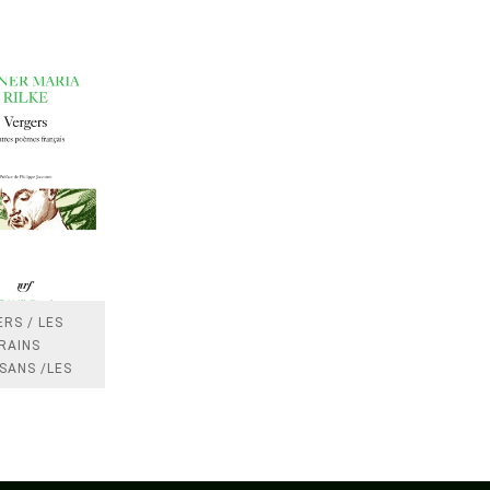
RS / LES
RAINS
SANS /LES
 /LES
TRES
DRES IMPOTS
FRANCE