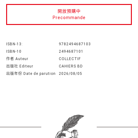
開放預購中
Precommande
ISBN-13:
9782494687103
ISBN-10
2494687101
作者 Auteur
COLLECTIF
出版社 Editeur
CAHIERS BD
出版年份 Date de parution
2026/08/05