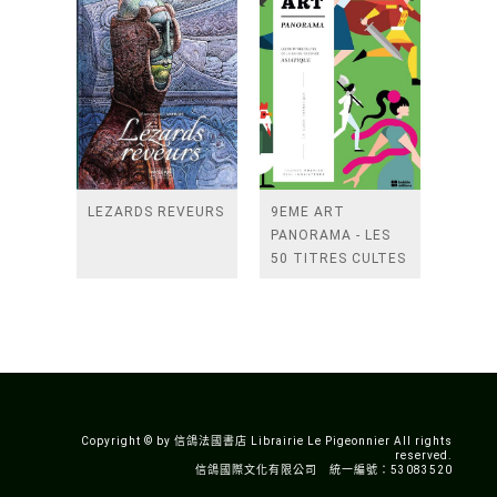
LEZARDS REVEURS
9EME ART
PANORAMA - LES
50 TITRES CULTES
DE LA BANDE
DESSINEE
ASIATIQUE
Copyright © by 信鴿法國書店 Librairie Le Pigeonnier All rights
reserved.
信鴿國際文化有限公司 統一編號：53083520