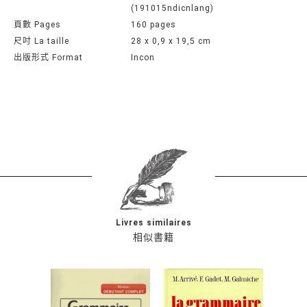
(191015ndicnlang)
頁數 Pages
160 pages
尺吋 La taille
28 x 0,9 x 19,5 cm
出版形式 Format
Incon
Livres similaires
相似書籍