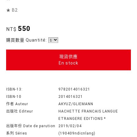
★ B2
550
NT$
購買數量 Quantité:
現貨供應
En stock
ISBN-13:
9782014016321
ISBN-10
2014016321
作者 Auteur
AKYUZ/GLIEMANN
出版社 Editeur
HACHETTE FRANCAIS LANGUE
ETRANGERE EDITIONS *
出版年份 Date de parution
2019/02/04
系列 Séries
(190409ndicnlang)