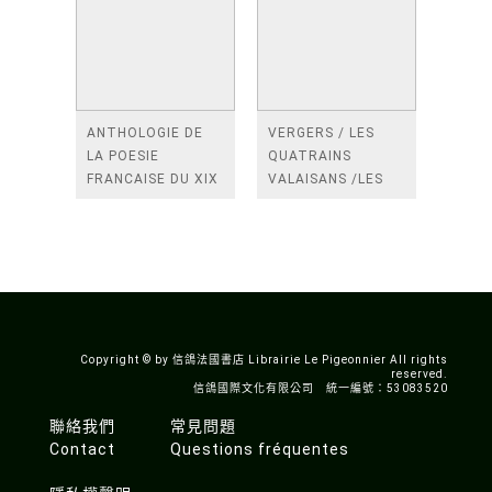
ANTHOLOGIE DE
VERGERS / LES
LA POESIE
QUATRAINS
FRANCAISE DU XIX
VALAISANS /LES
SIECLE (TOME 2-DE
ROSES /LES
BAUDELAIRE A
FENETRES
SAINT-POL-ROUX)
/TENDRES IMPOTS
A LA FRANCE
Copyright © by 信鴿法國書店 Librairie Le Pigeonnier All rights
reserved.
信鴿國際文化有限公司 統一編號：53083520
聯絡我們
常見問題
Contact
Questions fréquentes