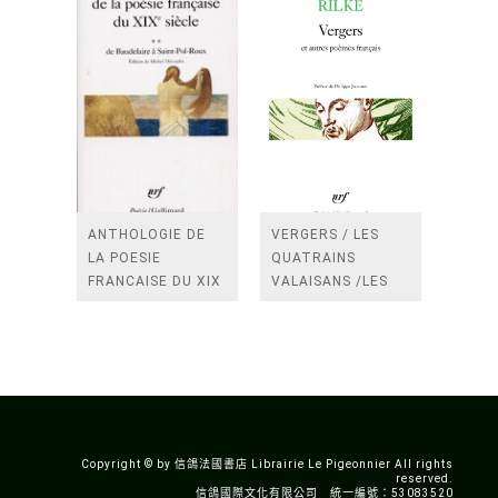
ANTHOLOGIE DE
VERGERS / LES
LA POESIE
QUATRAINS
FRANCAISE DU XIX
VALAISANS /LES
SIECLE (TOME 2-DE
ROSES /LES
BAUDELAIRE A
FENETRES
SAINT-POL-ROUX)
/TENDRES IMPOTS
A LA FRANCE
Copyright © by 信鴿法國書店 Librairie Le Pigeonnier All rights
reserved.
信鴿國際文化有限公司 統一編號：53083520