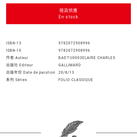
現貨供應
En stock
ISBN-13:
9782072908996
ISBN-10
9782072908996
作者 Auteur
BADTU0003ELAIRE CHARLES
出版社 Editeur
GALLIMARD
出版年份 Date de parution
20/8/13
系列 Séries
FOLIO CLASSIQUE