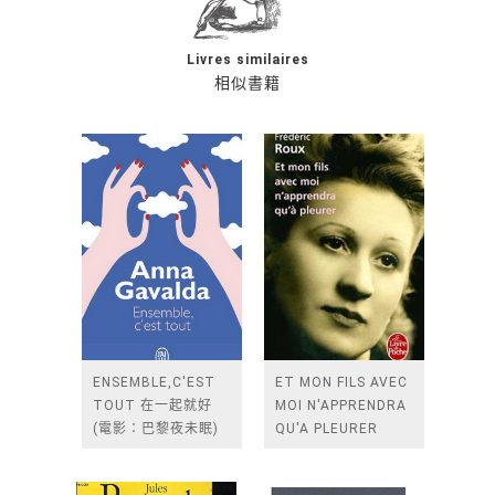
Livres similaires
相似書籍
ENSEMBLE,C'EST
ET MON FILS AVEC
TOUT 在一起就好
MOI N'APPRENDRA
(電影：巴黎夜未眠)
QU'A PLEURER