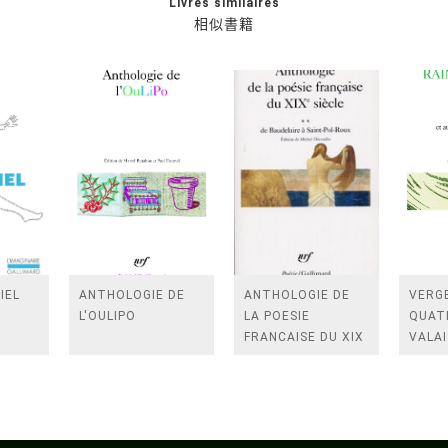
Livres similaires
相似書籍
IEL
ANTHOLOGIE DE
ANTHOLOGIE DE
VERGE
L'OULIPO
LA POESIE
QUAT
FRANCAISE DU XIX
VALAI
SIECLE (TOME 2-DE
ROSES
BAUDELAIRE A
FENE
SAINT-POL-ROUX)
/TEN
A LA 