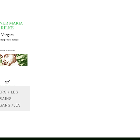
RS / LES
RAINS
SANS /LES
 /LES
TRES
DRES IMPOTS
FRANCE