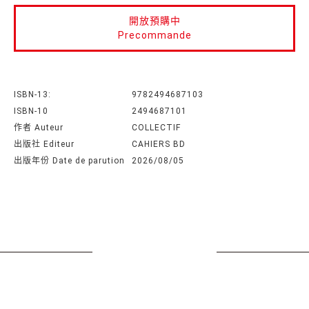
開放預購中
Precommande
ISBN-13:
9782494687103
ISBN-10
2494687101
作者 Auteur
COLLECTIF
出版社 Editeur
CAHIERS BD
出版年份 Date de parution
2026/08/05