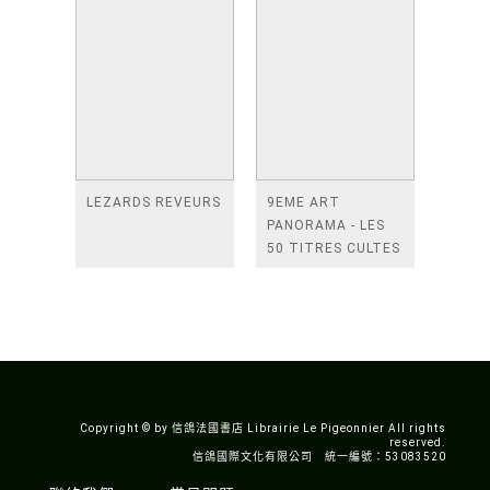
LEZARDS REVEURS
9EME ART
PANORAMA - LES
50 TITRES CULTES
DE LA BANDE
DESSINEE
ASIATIQUE
Copyright © by 信鴿法國書店 Librairie Le Pigeonnier All rights
reserved.
信鴿國際文化有限公司 統一編號：53083520