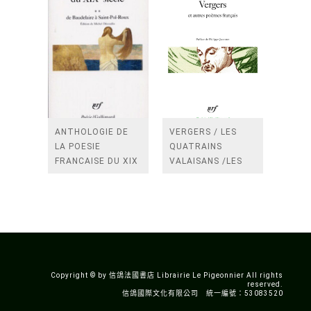
ANTHOLOGIE DE
VERGERS / LES
LA POESIE
QUATRAINS
FRANCAISE DU XIX
VALAISANS /LES
SIECLE (TOME 2-DE
ROSES /LES
BAUDELAIRE A
FENETRES
SAINT-POL-ROUX)
/TENDRES IMPOTS
A LA FRANCE
Copyright © by 信鴿法國書店 Librairie Le Pigeonnier All rights
reserved.
信鴿國際文化有限公司 統一編號：53083520