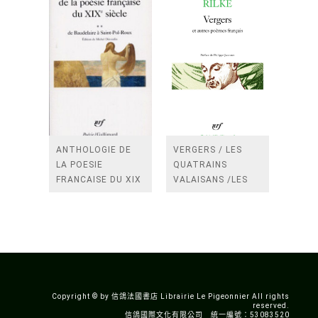
ANTHOLOGIE DE
VERGERS / LES
LA POESIE
QUATRAINS
FRANCAISE DU XIX
VALAISANS /LES
SIECLE (TOME 2-DE
ROSES /LES
BAUDELAIRE A
FENETRES
SAINT-POL-ROUX)
/TENDRES IMPOTS
A LA FRANCE
Copyright © by 信鴿法國書店 Librairie Le Pigeonnier All rights
reserved.
信鴿國際文化有限公司 統一編號：53083520