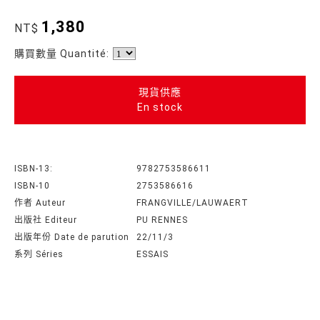
1,380
NT$
購買數量 Quantité:
現貨供應
En stock
ISBN-13:
9782753586611
ISBN-10
2753586616
作者 Auteur
FRANGVILLE/LAUWAERT
出版社 Editeur
PU RENNES
出版年份 Date de parution
22/11/3
系列 Séries
ESSAIS