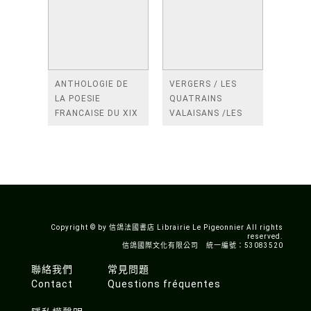
ANTHOLOGIE DE
VERGERS / LES
LA POESIE
QUATRAINS
FRANCAISE DU XIX
VALAISANS /LES
SIECLE (TOME 2-DE
ROSES /LES
BAUDELAIRE A
FENETRES
SAINT-POL-ROUX)
/TENDRES IMPOTS
A LA FRANCE
Copyright © by 信鴿法國書店 Librairie Le Pigeonnier All rights
reserved.
信鴿國際文化有限公司 統一編號：53083520
聯絡我們
常見問題
Contact
Questions fréquentes