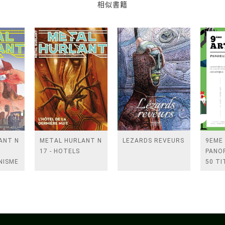
相似書籍
ANT N
METAL HURLANT N
LEZARDS REVEURS
9EME
17 - HOTELS
PANOR
NISME
50 TI
DE LA
DESSI
ASIAT