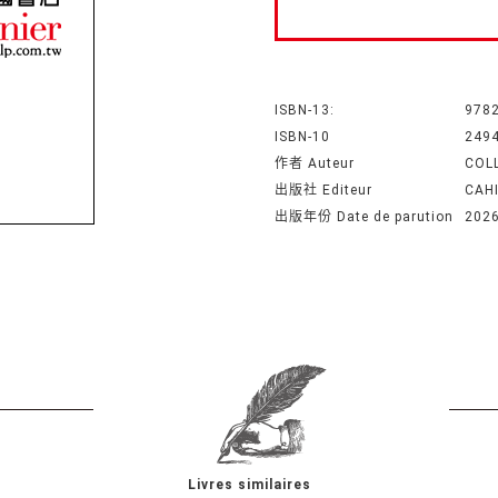
ISBN-13:
978
ISBN-10
249
作者 Auteur
COL
出版社 Editeur
CAH
出版年份 Date de parution
202
Livres similaires