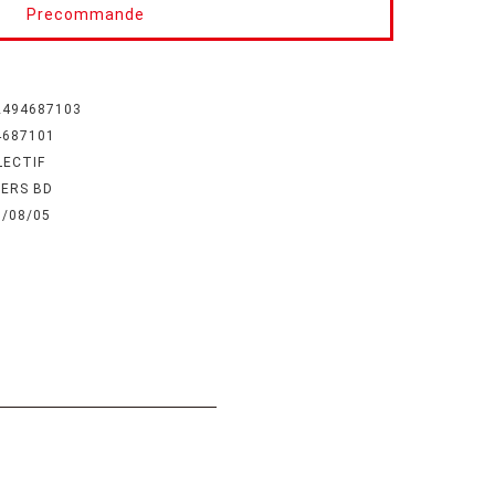
Precommande
2494687103
4687101
LECTIF
IERS BD
6/08/05