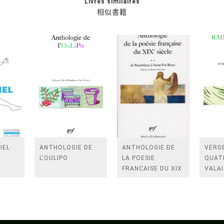
Livres similaires
相似書籍
IEL
ANTHOLOGIE DE
ANTHOLOGIE DE
VERGE
L'OULIPO
LA POESIE
QUAT
FRANCAISE DU XIX
VALAI
SIECLE (TOME 2-DE
ROSES
BAUDELAIRE A
FENE
SAINT-POL-ROUX)
/TEN
A LA 