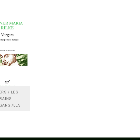
RS / LES
RAINS
SANS /LES
 /LES
TRES
DRES IMPOTS
FRANCE