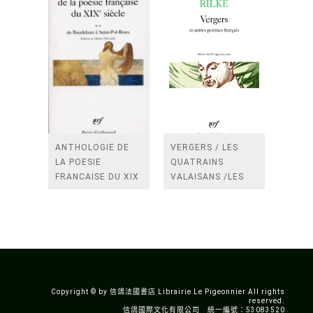
ANTHOLOGIE DE
VERGERS / LES
LA POESIE
QUATRAINS
FRANCAISE DU XIX
VALAISANS /LES
SIECLE (TOME 2-DE
ROSES /LES
BAUDELAIRE A
FENETRES
SAINT-POL-ROUX)
/TENDRES IMPOTS
A LA FRANCE
Copyright © by 信鴿法國書店 Librairie Le Pigeonnier All rights
reserved.
信鴿國際文化有限公司 統一編號：53083520