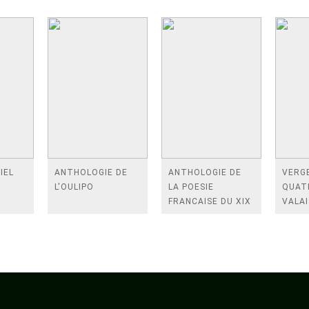
IEL
ANTHOLOGIE DE
ANTHOLOGIE DE
VERGE
L'OULIPO
LA POESIE
QUAT
FRANCAISE DU XIX
VALAI
SIECLE (TOME 2-DE
ROSES
BAUDELAIRE A
FENE
SAINT-POL-ROUX)
/TEN
A LA 