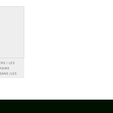
RS / LES
RAINS
SANS /LES
 /LES
TRES
DRES IMPOTS
FRANCE