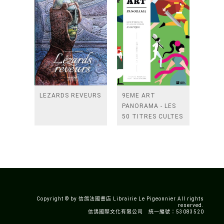
LEZARDS REVEURS
9EME ART
PANORAMA - LES
50 TITRES CULTES
DE LA BANDE
DESSINEE
ASIATIQUE
Copyright © by 信鴿法國書店 Librairie Le Pigeonnier All rights
reserved.
信鴿國際文化有限公司 統一編號：53083520