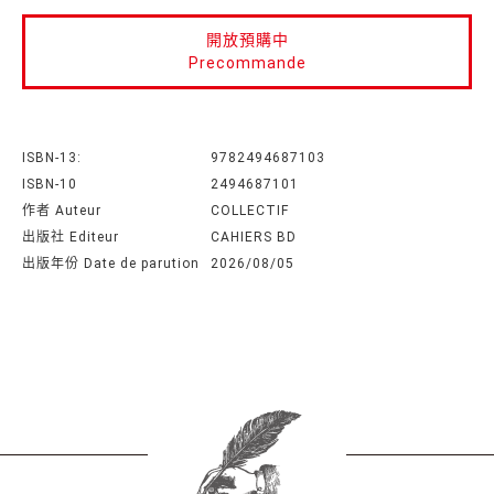
開放預購中
Precommande
ISBN-13:
9782494687103
ISBN-10
2494687101
作者 Auteur
COLLECTIF
出版社 Editeur
CAHIERS BD
出版年份 Date de parution
2026/08/05