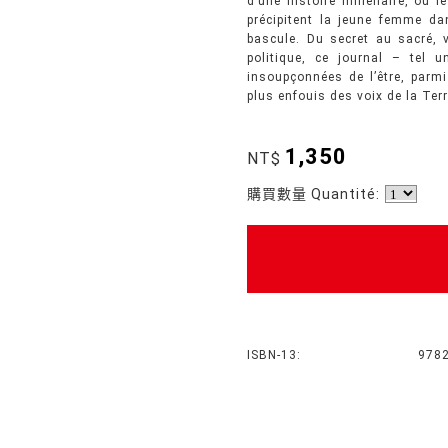
d’une histoire millénaire, où l
précipitent la jeune femme dan
bascule. Du secret au sacré, vi
politique, ce journal – tel 
insoupçonnées de l’être, parm
plus enfouis des voix de la Ter
1,350
NT$
購買數量 Quantité:
ISBN-13:
978