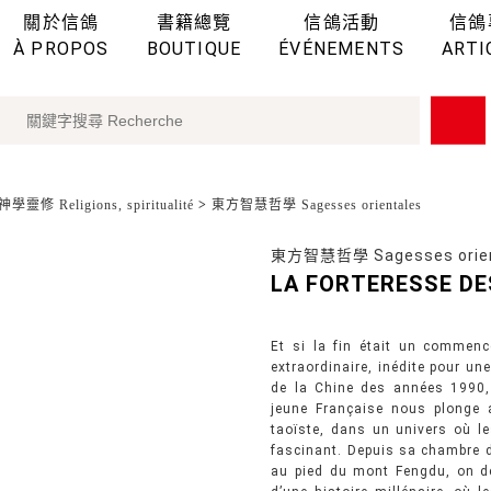
關於信鴿
書籍總覽
信鴿活動
信鴿
À PROPOS
BOUTIQUE
ÉVÉNEMENTS
ARTI
學靈修 Religions, spiritualité
>
東方智慧哲學 Sagesses orientales
東方智慧哲學 Sagesses orien
LA FORTERESSE D
Et si la fin était un commenc
extraordinaire, inédite pour un
de la Chine des années 1990, 
jeune Française nous plonge 
taoïste, dans un univers où le
fascinant. Depuis sa chambre d
au pied du mont Fengdu, on dé