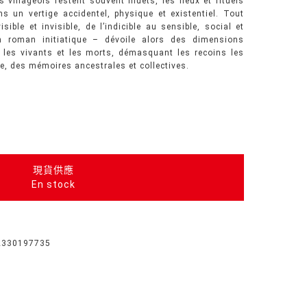
es villageois restent souvent muets, les lieux et rituels
s un vertige accidentel, physique et existentiel. Tout
sible et invisible, de l’indicible au sensible, social et
un roman initiatique – dévoile alors des dimensions
i les vivants et les morts, démasquant les recoins les
re, des mémoires ancestrales et collectives.
現貨供應
En stock
2330197735