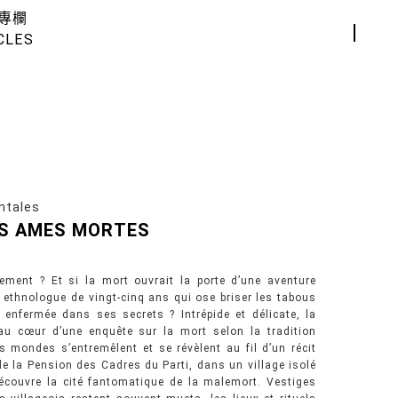
專欄
CLES
tales
ES AMES MORTES
ement ? Et si la mort ouvrait la porte d’une aventure
e ethnologue de vingt-cinq ans qui ose briser les tabous
enfermée dans ses secrets ? Intrépide et délicate, la
au cœur d’une enquête sur la mort selon la tradition
s mondes s’entremêlent et se révèlent au fil d’un récit
e la Pension des Cadres du Parti, dans un village isolé
couvre la cité fantomatique de la malemort. Vestiges