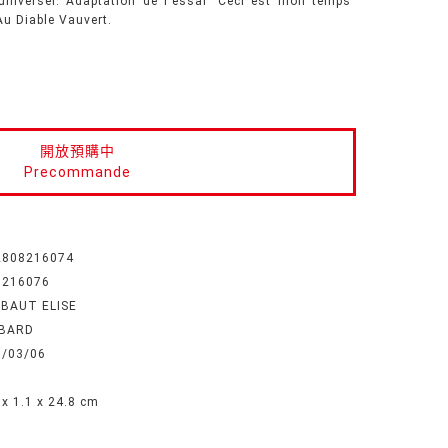
 universel. Adaptation de l'essai "Ceci est mon temps"
Au Diable Vauvert.
開放預購中
Precommande
2808216074
8216076
EBAUT ELISE
BARD
6/03/06
 x 1.1 x 24.8 cm