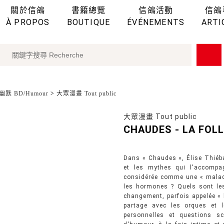
關於信鴿
書籍總覽
信鴿活動
信鴿
À PROPOS
BOUTIQUE
ÉVÉNEMENTS
ARTI
幽默 BD/Humour
>
大眾漫畫 Tout public
大眾漫畫 Tout public
CHAUDES - LA FOL
Dans « Chaudes », Élise Thiéba
et les mythes qui l'accompag
considérée comme une « maladi
les hormones ? Quels sont les
changement, parfois appelée «
partage avec les orques et l
personnelles et questions sci