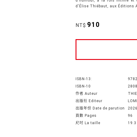
d'humour, à la fois intime et
d'Élise Thiébaut, aux Éditions 
910
NT$
ISBN-13:
978
ISBN-10
280
作者 Auteur
THI
出版社 Editeur
LOM
出版年份 Date de parution
202
頁數 Pages
96
尺吋 La taille
19.3