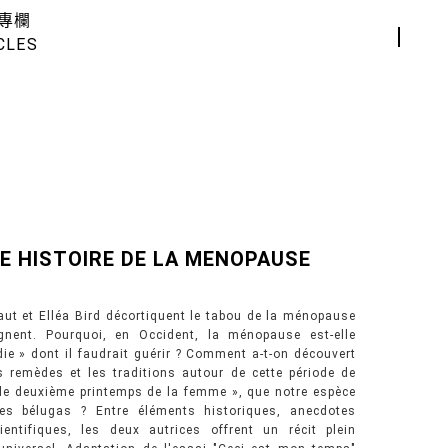
專欄
CLES
LE HISTOIRE DE LA MENOPAUSE
ut et Elléa Bird décortiquent le tabou de la ménopause
nent. Pourquoi, en Occident, la ménopause est-elle
e » dont il faudrait guérir ? Comment a-t-on découvert
 remèdes et les traditions autour de cette période de
 le deuxième printemps de la femme », que notre espèce
es bélugas ? Entre éléments historiques, anecdotes
entifiques, les deux autrices offrent un récit plein