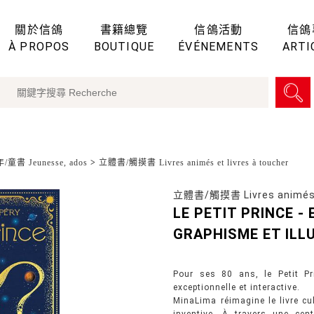
關於信鴿
書籍總覽
信鴿活動
信鴿
À PROPOS
BOUTIQUE
ÉVÉNEMENTS
ARTI
童書 Jeunesse, ados
>
立體書/觸摸書 Livres animés et livres à toucher
立體書/觸摸書 Livres animés et
LE PETIT PRINCE -
GRAPHISME ET ILL
Pour ses 80 ans, le Petit Pr
exceptionnelle et interactive.
MinaLima réimagine le livre cu