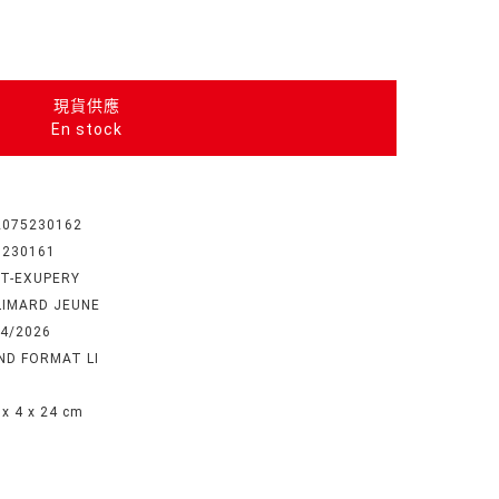
現貨供應
En stock
2075230162
5230161
NT-EXUPERY
LIMARD JEUNE
04/2026
ND FORMAT LI
 x 4 x 24 cm