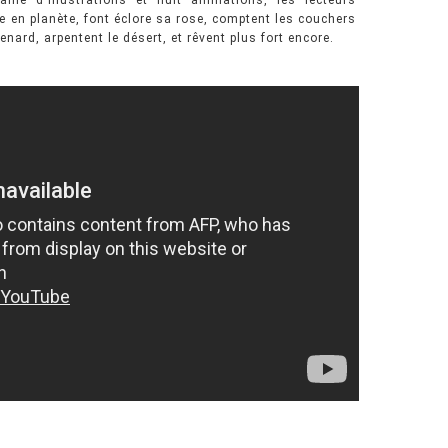
aine d'illustrations et huit animations, les lecteurs
te en planète, font éclore sa rose, comptent les couchers
enard, arpentent le désert, et rêvent plus fort encore.