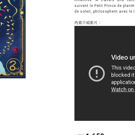
inventive. À travers une cent
suivent le Petit Prince de planè
de soleil, philosophent avec le r
內頁介紹影片：