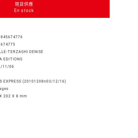
現貨供應
En stock
2845674776
5674775
LLE-TERZAGHI DENISE
A EDITIONS
8/11/06
S EXPRESS (20101208n03/12/16)
ages
X 202 X 8 mm
é