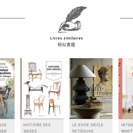
Livres similaires
相似書籍
QUE
HISTOIRE DES
LE XVIIIE SIECLE
INTE
KER
SIEGES
RETROUVE
MARTI