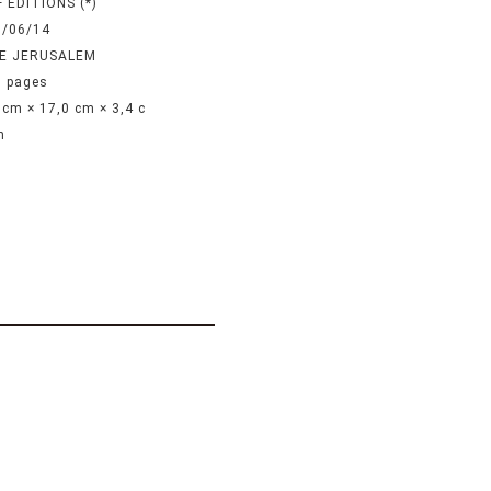
 EDITIONS (*)
7/06/14
LE JERUSALEM
 pages
 cm × 17,0 cm × 3,4 c
n