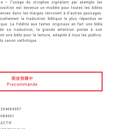
texte – l'usage de strophes signalant par exemple les
position est devenue un modèle pour toutes les bibles
érences dans les marges renvoient à d'autres passages.
uellement la traduction biblique la plus répandue en
ique. La fidélité aux textes originaux en fait une bible
e de sa traduction, la grande attention portée à son
nt une bible pour la lecture, adaptée à tous les publics.
 du canon catholique.
開放預購中
Precommande
2204084307
4084301
LECTIF