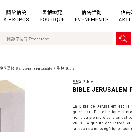
關於信鴿
書籍總覽
信鴿活動
信鴿
À PROPOS
BOUTIQUE
ÉVÉNEMENTS
ARTI
學靈修 Religions, spiritualité
>
聖經 Bible
聖經 Bible
BIBLE JERUSALEM
La Bible de Jérusalem est le f
grecs par l'École biblique et a
nom. La première version est p
2000. La qualité des introducti
la recherche exégétique cont