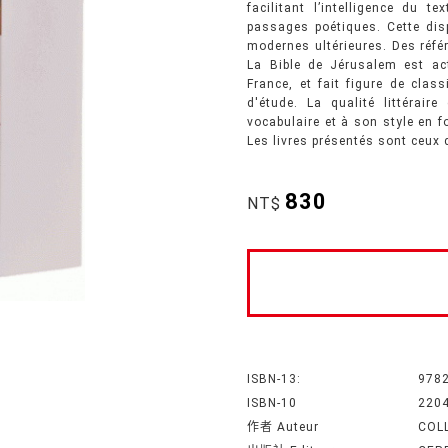
facilitant l’intelligence du 
passages poétiques. Cette dis
modernes ultérieures. Des réf
La Bible de Jérusalem est act
France, et fait figure de class
d'étude. La qualité littérair
vocabulaire et à son style en fo
Les livres présentés sont ceux
830
NT$
ISBN-13:
978
ISBN-10
220
作者 Auteur
COL