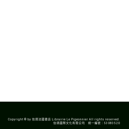
Copyright © by 信鴿法國書店 Librairie Le Pigeonnier All rights reserved.
信鴿國際文化有限公司 統一編號：53083520