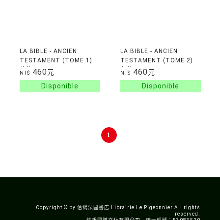
LA BIBLE - ANCIEN
LA BIBLE - ANCIEN
TESTAMENT (TOME 1)
TESTAMENT (TOME 2)
舊約
舊約
460
460
元
元
NT$
NT$
1
Copyright © by 信鴿法國書店 Librairie Le Pigeonnier All rights
reserved.