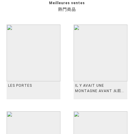
Meilleures ventes
熱門商品
LES PORTES
IL Y AVAIT UNE
MONTAGNE AVANT 从前有
座山