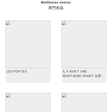
Meilleures ventes
熱門商品
LES PORTES
IL Y AVAIT UNE
MONTAGNE AVANT 从前有
座山