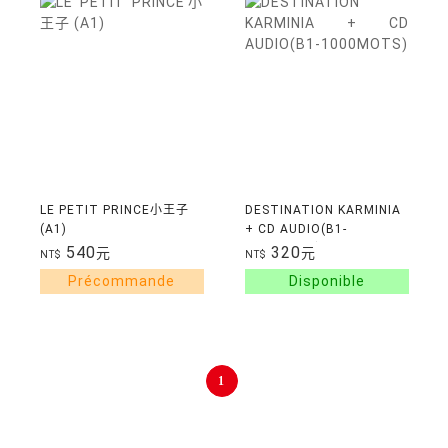
LE PETIT PRINCE小王子
DESTINATION KARMINIA
(A1)
+ CD AUDIO(B1-
1000MOTS)
540
320
元
元
NT$
NT$
1