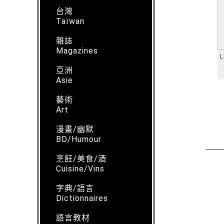
台灣
Taïwan
雜誌
Magazines
L
亞洲
Asie
藝術
Art
漫畫/幽默
BD/Humour
烹飪/美食/酒
Cuisine/Vins
字典/語言
Dictionnaires
語言教材