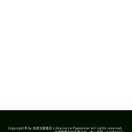
Copyright © by 信鴿法國書店 Librairie Le Pigeonnier All rights reserved.