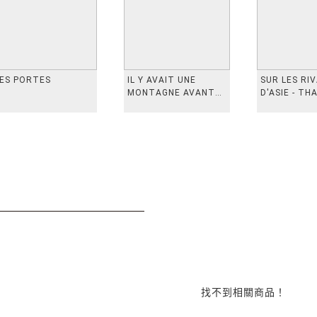
ES PORTES
IL Y AVAIT UNE
SUR LES RI
MONTAGNE AVANT
D'ASIE - TH
从前有座山
INDONESIE,
VIETN
找不到相關商品！