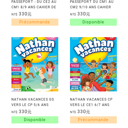
PASSEPORT - DU CE2 AU
PASSEPORT DU CM1 AU
CM1 8/9 ANS CAHIER DE
CM2 9/10 ANS CAHIER
VACANCES 2026
DE VACANCES 2026
330
330
元
元
NT$
NT$
NATHAN VACANCES GS
NATHAN VACANCES CP
VERS LE CP 5/6 ANS
VERS LE CE1 6/7 ANS
330
330
元
元
NT$
NT$