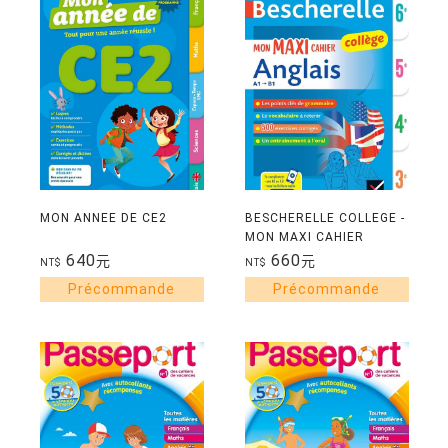
MON ANNEE DE CE2
BESCHERELLE COLLEGE -
MON MAXI CAHIER
D'ANGLAIS (6E, 5E, 4E,
640
660
元
元
NT$
NT$
3E) - REGLES ET
EXERCICES CORRIGES
(GRA