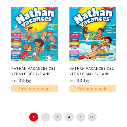
NATHAN VACANCES CE1
NATHAN VACANCES CE2
VERS LE CE2 7/8 ANS
VERS LE CM1 8/9 ANS
330
330
元
元
NT$
NT$
1
2
3
4
>
>>