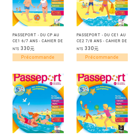
PASSEPORT - DU CP AU
PASSEPORT - DU CE1 AU
CE1 6/7 ANS - CAHIER DE
CE2 7/8 ANS - CAHIER DE
VACANCES 2026
VACANCES 2026
330
330
元
元
NT$
NT$