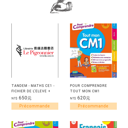
TANDEM - MATHS CE1 -
POUR COMPRENDRE
FICHIER DE L'ELEVE +
TOUT MON CM1
CAHIER DE GEOMETRIE -
650
620
元
元
NT$
NT$
PROGRAMME 2025