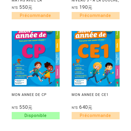
MATHS AVEC LA
NIVEAU 3 - A LA DOUCHE,
PEDAGOGIE DE
TEO !
550
190
元
元
NT$
NT$
SINGAPOUR CP
MON ANNEE DE CP
MON ANNEE DE CE1
550
640
元
元
NT$
NT$