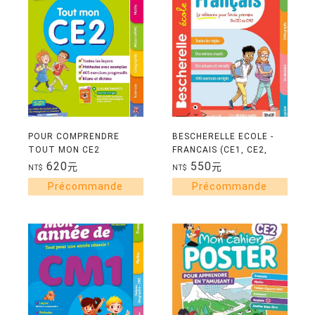
POUR COMPRENDRE
BESCHERELLE ECOLE -
TOUT MON CE2
FRANCAIS (CE1, CE2,
CM1, CM2) - NOUVELLE
620
550
元
元
NT$
NT$
EDITION