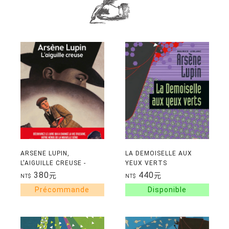
ARSENE LUPIN,
LA DEMOISELLE AUX
L'AIGUILLE CREUSE -
YEUX VERTS
TEXTE INTEGRAL
380
440
元
元
NT$
NT$