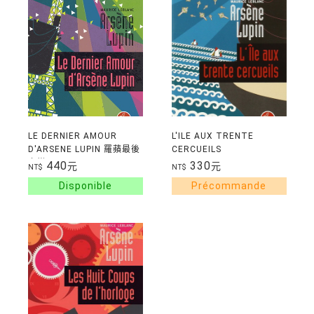
LE DERNIER AMOUR
L'ILE AUX TRENTE
D'ARSENE LUPIN 羅蘋最後
CERCUEILS
之戀
440
330
元
元
NT$
NT$