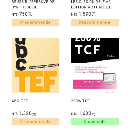
REUSSIR L'EPREUVE DE
LES CLES DU DELF A2.
SYNTHESE DE
EDITION ACTUALISEE
DOCUMENTS - METHODE
HYBRIDE
750
1,590
元
元
NT$
NT$
CENTREE SUR LE PLAN
ABC TEF
200% TCF
1,320
1,630
元
元
NT$
NT$