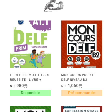
LE DELF PRIM A1.1 100%
MON COURS POUR LE
REUSSITE - LIVRE +
DELF NIVEAU B2
DIDIERFLE.APP
980
1,060
元
元
NT$
NT$