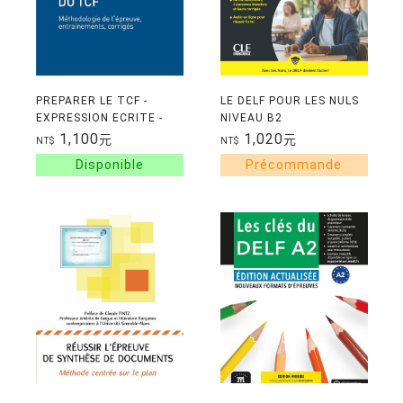
PREPARER LE TCF -
LE DELF POUR LES NULS
EXPRESSION ECRITE -
NIVEAU B2
METHODOLOGIE DE
1,100
1,020
元
元
NT$
NT$
L'EPREUVE,
ENTRAINEMENTS,
CORRIGES