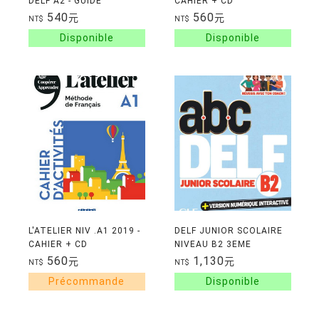
DELF A2 - GUIDE
CAHIER + CD
PEDAGOGIQUE + CD
540
560
元
元
NT$
NT$
AUDIO
L'ATELIER NIV .A1 2019 -
DELF JUNIOR SCOLAIRE
CAHIER + CD
NIVEAU B2 3EME
EDITION
560
1,130
元
元
NT$
NT$