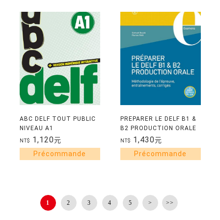
ABC DELF TOUT PUBLIC
PREPARER LE DELF B1 &
NIVEAU A1
B2 PRODUCTION ORALE
1,120
1,430
元
元
NT$
NT$
1
2
3
4
5
>
>>