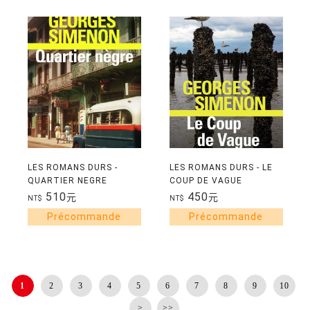
LES ROMANS DURS -
LES ROMANS DURS - LE
QUARTIER NEGRE
COUP DE VAGUE
510
450
元
元
NT$
NT$
1
2
3
4
5
6
7
8
9
10
>
>>