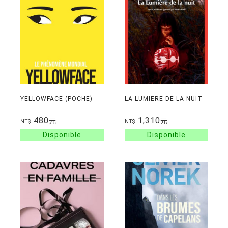
YELLOWFACE (POCHE)
LA LUMIERE DE LA NUIT
480
1,310
元
元
NT$
NT$