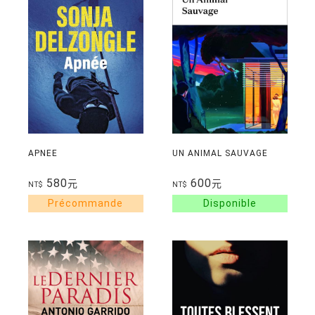
APNEE
UN ANIMAL SAUVAGE
580
600
元
元
NT$
NT$