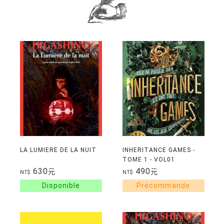
LA LUMIERE DE LA NUIT
INHERITANCE GAMES -
TOME 1 - VOL01
630
490
元
元
NT$
NT$