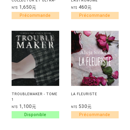
COLLECTOR ET ULTRA-
L'ASTRONOME
NOIR - 3 NOUVELLES
1,650
460
元
元
NT$
NT$
POUR LA PREMIERE FOIS
REUNIES
TROUBLEMAKER - TOME
LA FLEURISTE
1
1,100
530
元
元
NT$
NT$