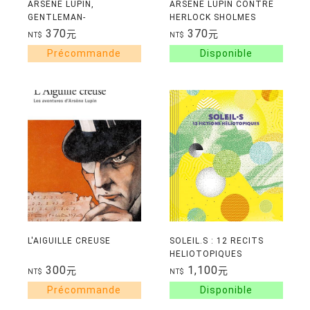
ARSENE LUPIN,
ARSENE LUPIN CONTRE
GENTLEMAN-
HERLOCK SHOLMES
CAMBRIOLEUR
370
370
元
元
NT$
NT$
L'AIGUILLE CREUSE
SOLEIL.S : 12 RECITS
HELIOTOPIQUES
300
1,100
元
元
NT$
NT$