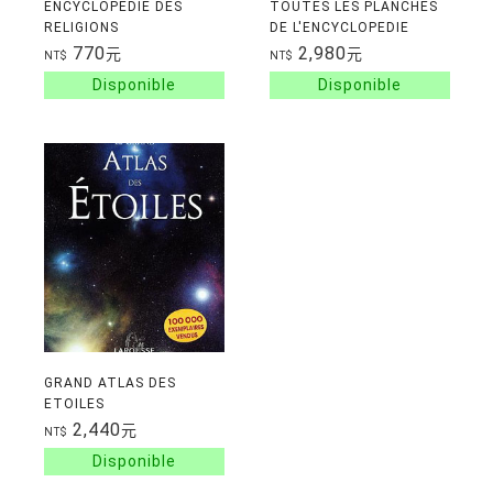
ENCYCLOPEDIE DES
TOUTES LES PLANCHES
RELIGIONS
DE L'ENCYCLOPEDIE
DIDEROT ET
770
2,980
元
元
NT$
NT$
D'ALEMBERT
GRAND ATLAS DES
ETOILES
2,440
元
NT$