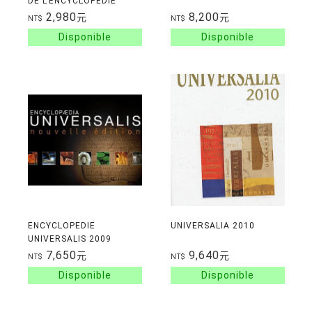
DE L'ENCYCLOPEDIE
DIDEROT ET
2,980
8,200
元
元
NT$
NT$
D'ALEMBERT
ENCYCLOPEDIE
UNIVERSALIA 2010
UNIVERSALIS 2009
7,650
9,640
元
元
NT$
NT$