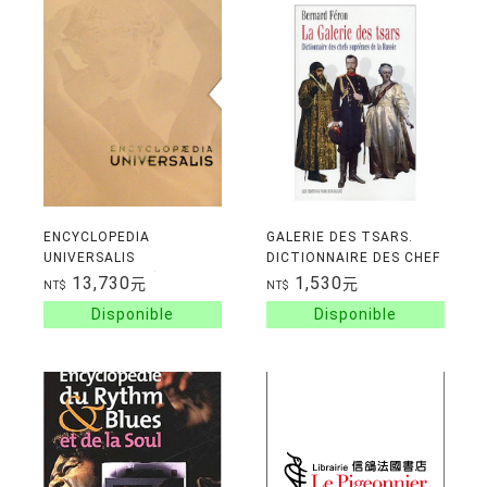
ENCYCLOPEDIA
GALERIE DES TSARS.
UNIVERSALIS
DICTIONNAIRE DES CHEF
NOTIONNAIRES(VOL 1:
13,730
1,530
元
元
NT$
NT$
NOTIONS +VOL 2: IDEES
+1 INDEX) COFFRET