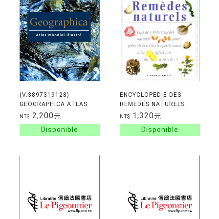
(V.3897319128)
ENCYCLOPEDIE DES
GEOGRAPHICA ATLAS
REMEDES NATURELS
MONDIAL ILLUSTRE
2,200
1,320
元
元
NT$
NT$