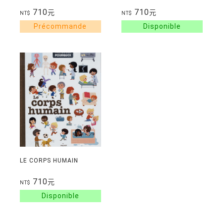
710
710
元
元
NT$
NT$
LE CORPS HUMAIN
710
元
NT$