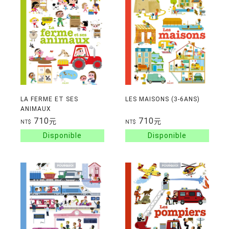
LA FERME ET SES
LES MAISONS (3-6ANS)
ANIMAUX
710
710
元
元
NT$
NT$