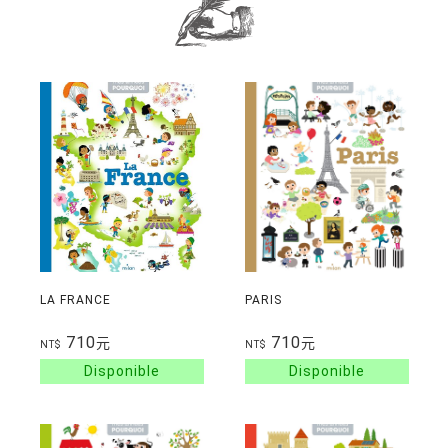
LA FRANCE
PARIS
710
710
元
元
NT$
NT$