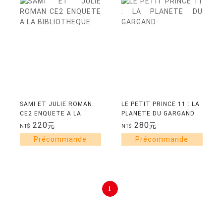
SAMI ET JULIE ROMAN
LE PETIT PRINCE 11 : LA
CE2 ENQUETE A LA
PLANETE DU GARGAND
BIBLIOTHEQUE
220
280
元
元
NT$
NT$
1