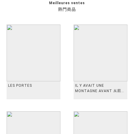
Meilleures ventes
熱門商品
LES PORTES
IL Y AVAIT UNE
MONTAGNE AVANT 从前有
座山