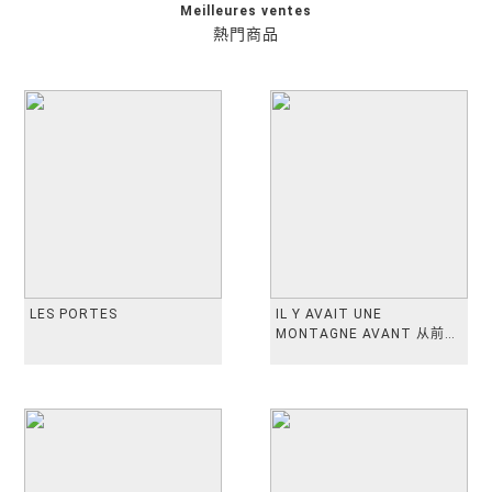
Meilleures ventes
熱門商品
LES PORTES
IL Y AVAIT UNE
MONTAGNE AVANT 从前有
座山