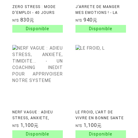
ZERO STRESS : MODE
J'ARRETE DE MANGER
D'EMPLOI - 40 JOURS
MES EMOTIONS ! - LA
POUR VOUS DETENDRE
METHODE ISABELLE
830
940
元
元
NT$
NT$
MINCEUR
NERF VAGUE : ADIEU
LE FROID, L'ART DE
STRESS, ANXIETE,
VIVRE EN BONNE SANTE
TIMIDITE... - UN
! - UN VERITABLE
1,100
1,100
元
元
NT$
NT$
COACHING INEDIT POUR
CHEMIN DE BIEN-ETRE,
APPRIVOISER NOTRE
DE JOIE ET DE SANTE, A