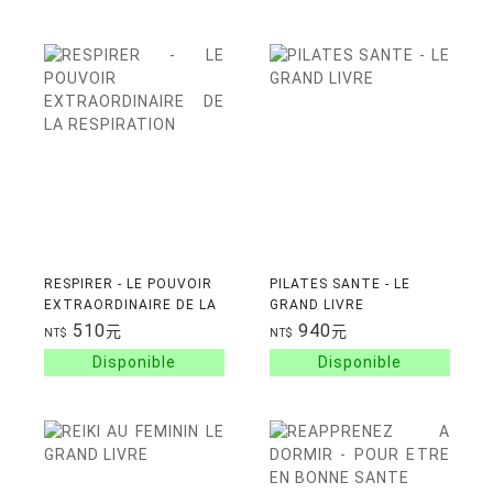
SYSTEME
RESPIRER - LE POUVOIR
PILATES SANTE - LE
EXTRAORDINAIRE DE LA
GRAND LIVRE
RESPIRATION
510
940
元
元
NT$
NT$