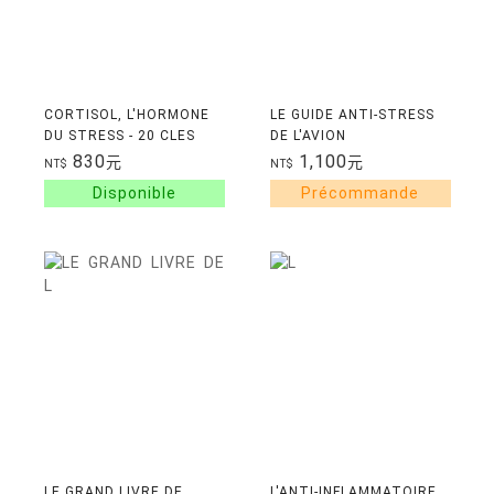
CORTISOL, L'HORMONE
LE GUIDE ANTI-STRESS
DU STRESS - 20 CLES
DE L'AVION
POUR SE LIBERER DE
830
1,100
元
元
NT$
NT$
SON EMPRISE
LE GRAND LIVRE DE
L'ANTI-INFLAMMATOIRE