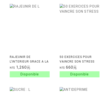
RAJEUNIR DE
50 EXERCICES POUR
L'INTERIEUR GRACE A LA
VAINCRE SON STRESS
REVOLUTION DES
1,260
660
元
元
NT$
NT$
FASCIAS