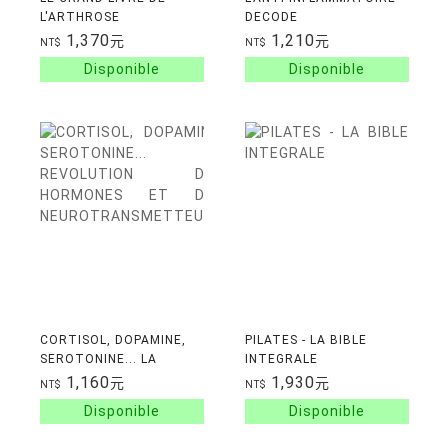
L'ARTHROSE
DECODE
1,370
1,210
元
元
NT$
NT$
CORTISOL, DOPAMINE,
PILATES - LA BIBLE
SEROTONINE... LA
INTEGRALE
REVOLUTION DES
1,160
1,930
元
元
NT$
NT$
HORMONES ET DES
NEUROTRANSMETTEURS