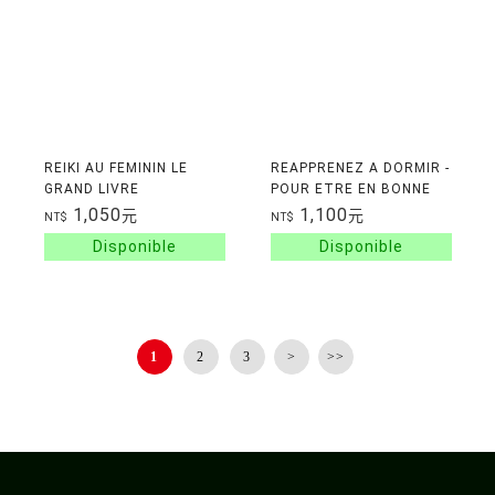
REIKI AU FEMININ LE
REAPPRENEZ A DORMIR -
GRAND LIVRE
POUR ETRE EN BONNE
SANTE
1,050
1,100
元
元
NT$
NT$
1
2
3
>
>>