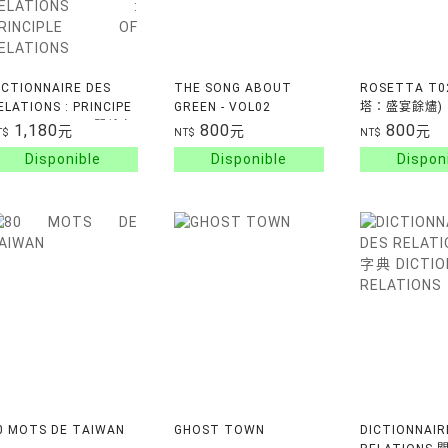
ICTIONNAIRE DES
THE SONG ABOUT
ROSETTA T
ELATIONS : PRINCIPE
GREEN - VOL02
塔：盛宴餘燼)
ES RELATIONS 關係字
1,180
800
800
元
元
元
T$
NT$
NT$
 : 關係原理
ICTIONARY OF
ELATIONS :
RINCIPLE OF
ELATIONS
0 MOTS DE TAIWAN
GHOST TOWN
DICTIONNAIR