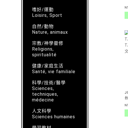
N
嗜好/運動
Loisirs, Sport
自然/動物
Nature, animaux
宗教/神學靈修
Religions,
spiritualité
健康/家庭生活
Santé, vie familiale
科學/技術/醫學
Sciences,
J
techniques,
台
médecine
D
N
人文科學
Sciences humaines
學習教材