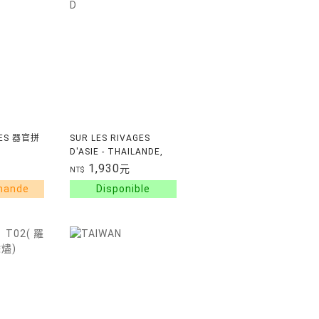
CES 器官拼
SUR LES RIVAGES
D'ASIE - THAILANDE,
INDONESIE, TAIWAN,
1,930
元
NT$
VIETN