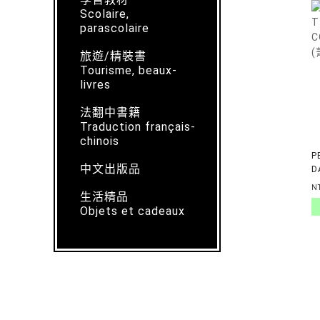
Scolaire,
parascolaire
旅遊/精裝書
Tourisme, beaux-
livres
法翻中書籍
Traduction français-
chinois
P
中文出版品
D
G
N
生活精品
Objets et cadeaux