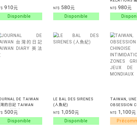
RELATIONS
DICTIONARY 
910
580
980
元
元
元
T$
NT$
NT$
RELATIONS
OURNAL DE TAIWAN
LE BAL DES SIRENES
TAIWAN, UNE
灣的日記 TAIWAN
(人魚紀)
OBSESSION C
IARY 英法文
INTIMIDATIO
500
1,050
1,100
元
元
元
T$
NT$
NT$
ZONES GRISE
JEUX DE GUE
MONDIAUX