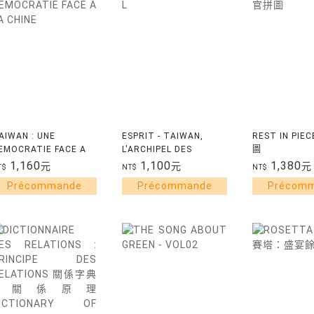
AIWAN : UNE
ESPRIT - TAIWAN,
REST IN PIE
EMOCRATIE FACE A
L'ARCHIPEL DES
圖
A CHINE
POSSIBLES - AVRIL
1,160
1,100
1,380
元
元
元
T$
NT$
NT$
2026