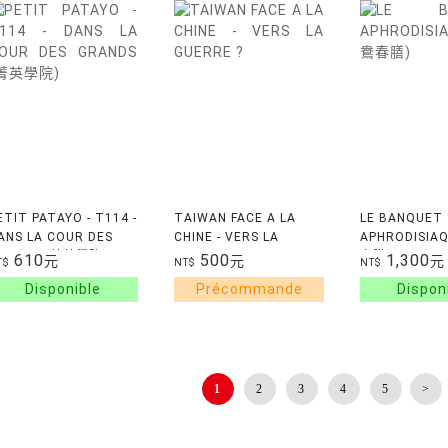
ETIT PATAYO - T114 -
TAIWAN FACE A LA
LE BANQUET
ANS LA COUR DES
CHINE - VERS LA
APHRODISIA
RANDS (菁英學院)
GUERRE ?
春膳)
610
500
1,300
元
元
元
T$
NT$
NT$
1
2
3
4
5
>