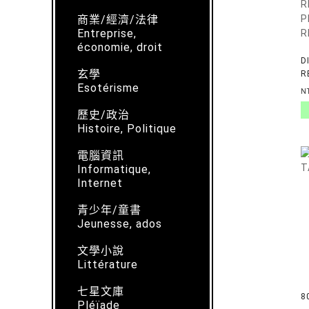
商業/經濟/法律
Entreprise,
économie, droit
D
玄學
R
Esotérisme
D
N
典
歷史/政治
D
R
Histoire, Politique
P
R
電腦資訊
Informatique,
Internet
青少年/童書
Jeunesse, ados
文學小說
Littérature
七星文庫
8
Pléïade