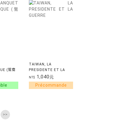
TAIWAN, LA
QUE (鴛鴦
PRESIDENTE ET LA
GUERRE
1,040
元
NT$
>>