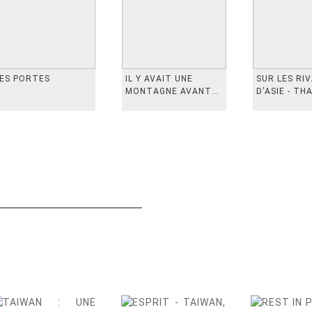
ES PORTES
IL Y AVAIT UNE
SUR LES RI
MONTAGNE AVANT
D'ASIE - TH
从前有座山
INDONESIE,
VIETN