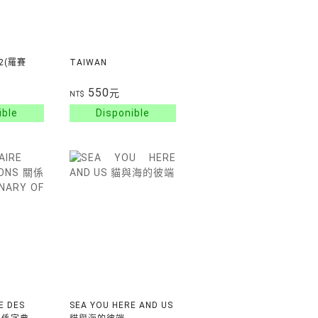
02(羅賽
TAIWAN
550
元
NT$
E DES
SEA YOU HERE AND US