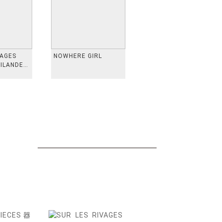
VAGES
NOWHERE GIRL
AILANDE,
 TAIWAN,