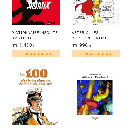
DICTIONNAIRE INSOLITE
ASTERIX - LES
D'ASTERIX
CITATIONS LATINES
EXPLIQUEES
1,430
990
元
元
NT$
NT$