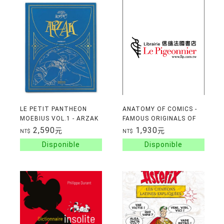
LE PETIT PANTHEON
ANATOMY OF COMICS -
MOEBIUS VOL.1 - ARZAK
FAMOUS ORIGINALS OF
(ARTBOOK BILINGUE
NARRATIVE ART
2,590
1,930
元
元
NT$
NT$
FR/EN 英法雙語)