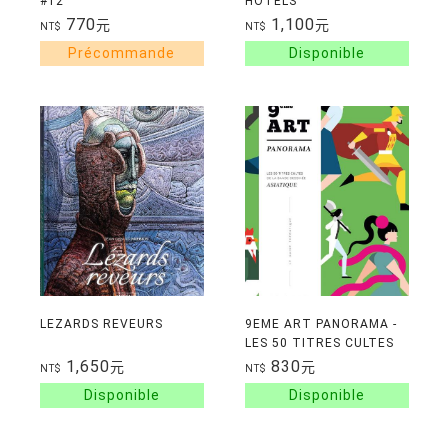
#12
HOTELS
770
1,100
元
元
NT$
NT$
LEZARDS REVEURS
9EME ART PANORAMA -
LES 50 TITRES CULTES
DE LA BANDE DESSINEE
1,650
830
元
元
NT$
NT$
ASIATIQUE