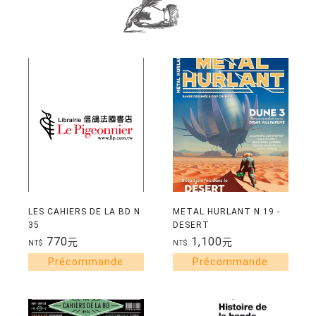
LES CAHIERS DE LA BD N
METAL HURLANT N 19 -
35
DESERT
770
1,100
元
元
NT$
NT$