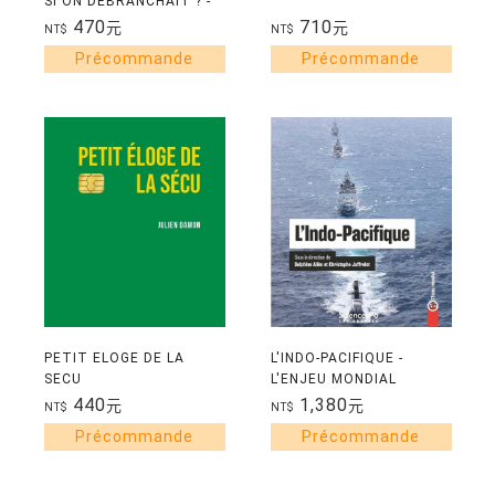
SI ON DEBRANCHAIT ? -
DECEMBRE/JANVIER
470
710
元
元
NT$
NT$
2025
PETIT ELOGE DE LA
L'INDO-PACIFIQUE -
SECU
L'ENJEU MONDIAL
440
1,380
元
元
NT$
NT$