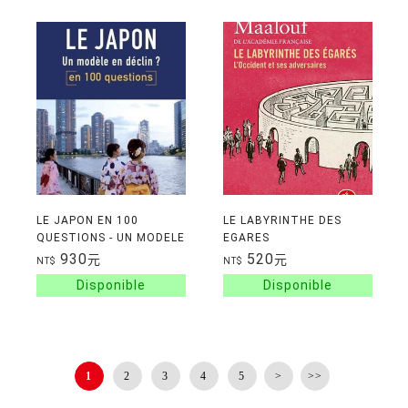
LE JAPON EN 100
LE LABYRINTHE DES
QUESTIONS - UN MODELE
EGARES
EN DECLIN ?
930
520
元
元
NT$
NT$
1
2
3
4
5
>
>>