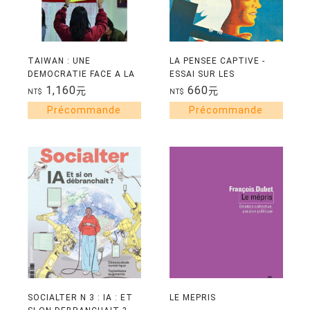
TAIWAN : UNE
LA PENSEE CAPTIVE -
DEMOCRATIE FACE A LA
ESSAI SUR LES
CHINE
LOGOCRATIES
1,160
660
元
元
NT$
NT$
POPULAIRES
SOCIALTER N 3 : IA : ET
LE MEPRIS