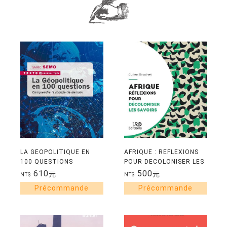
LA GEOPOLITIQUE EN
AFRIQUE : REFLEXIONS
100 QUESTIONS
POUR DECOLONISER LES
SAVOIRS
610
500
元
元
NT$
NT$