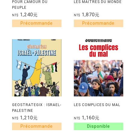
POUR L'AMOUR DU
LES MAITRES DU MONDE
PEUPLE
1,240
1,870
元
元
NT$
NT$
GEOSTRATEGIX : ISRAEL-
LES COMPLICES DU MAL
PALESTINE
1,210
1,160
元
元
NT$
NT$