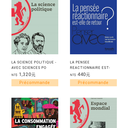
LA SCIENCE POLITIQUE -
LA PENSEE
AVEC SCIENCES PO
REACTIONNAIRE EST-
ELLE DE RETOUR ?
1,320
440
元
元
NT$
NT$