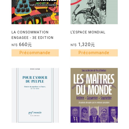
LA CONSOMMATION
L'ESPACE MONDIAL
ENGAGEE - 3E EDITION
MISE A JOUR
660
1,320
元
元
NT$
NT$