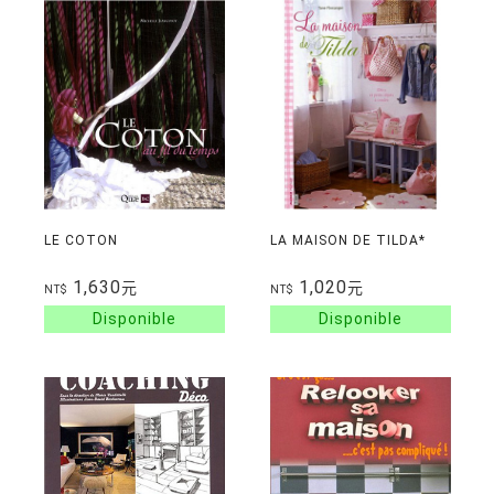
LE COTON
LA MAISON DE TILDA*
1,630
1,020
元
元
NT$
NT$