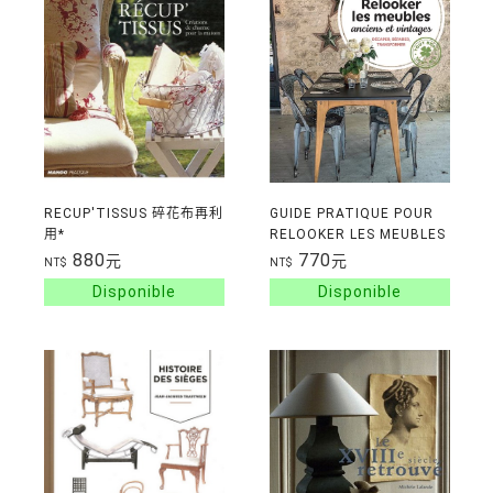
RECUP'TISSUS 碎花布再利
GUIDE PRATIQUE POUR
用*
RELOOKER LES MEUBLES
ANCIENS ET VINTAGES -
880
770
元
元
NT$
NT$
DECAPER, REPARER,
TRANSFORMER