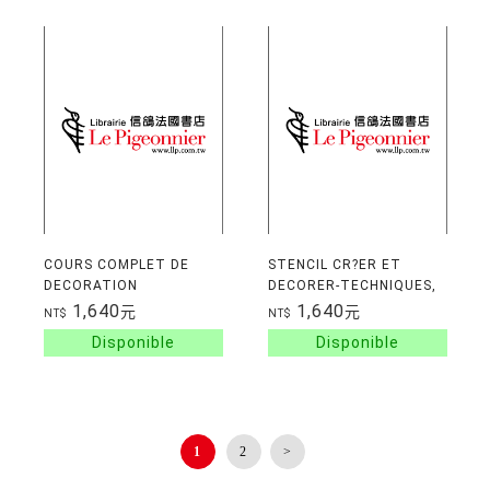
COURS COMPLET DE
STENCIL CR?ER ET
DECORATION
DECORER-TECHNIQUES,
IDEES, PROJETS
1,640
1,640
元
元
NT$
NT$
1
2
>