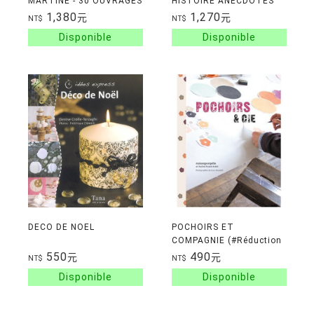
MARTINE - 30 OUVRAGES
HISTOIRE ANECDOTES
POUR ENFANTS DE 2 A 8
DECORATION MOBILIER
1,380
1,270
元
元
NT$
NT$
ANS
CONSEILS PRATIQUES.
DECO DE NOEL
POCHOIRS ET
COMPAGNIE (#Réduction
de -50%)
550
490
元
元
NT$
NT$