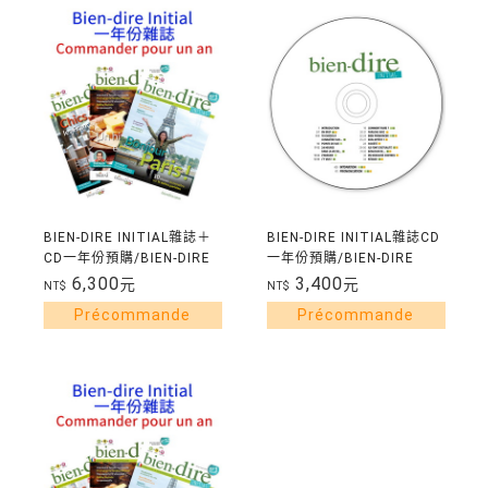
BIEN-DIRE INITIAL雜誌＋
BIEN-DIRE INITIAL雜誌CD
CD一年份預購/BIEN-DIRE
一年份預購/BIEN-DIRE
INITIAL COMMANDE
INITIAL CD COMMANDE
6,300
3,400
元
元
NT$
NT$
POUR 1AN
POUR 1AN