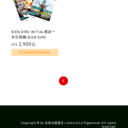
BIEN-DIRE INITIAL雜誌一
年份預購/BIEN-DIRE
INITIAL COMMANDE
2,900
元
NT$
POUR 1AN
1
Copyright © by 信鴿法國書店 Librairie Le Pigeonnier All rights
reserved.