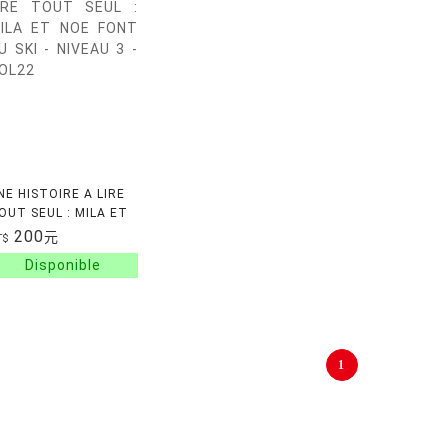
NE HISTOIRE A LIRE
OUT SEUL : MILA ET
OE FONT DU SKI -
200
元
T$
IVEAU 3 - VOL22
1