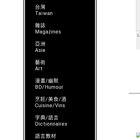
台灣
Taïwan
雜誌
Magazines
L
亞洲
Asie
藝術
Art
漫畫/幽默
BD/Humour
烹飪/美食/酒
Cuisine/Vins
字典/語言
Dictionnaires
語言教材