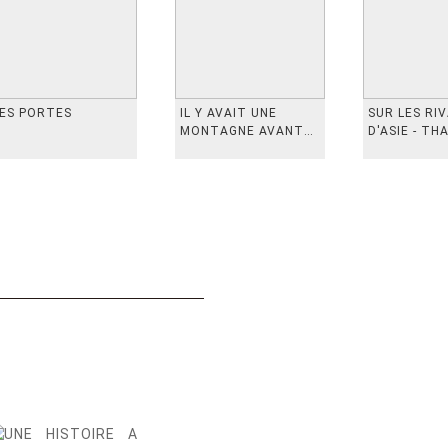
ES PORTES
IL Y AVAIT UNE
SUR LES RI
MONTAGNE AVANT
D'ASIE - TH
从前有座山
INDONESIE,
VIETN