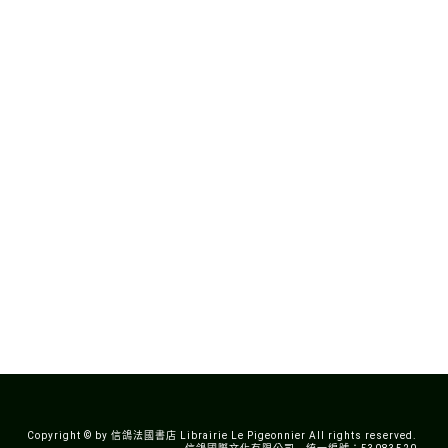
Copyright © by 信鴿法國書店 Librairie Le Pigeonnier All rights reserved.