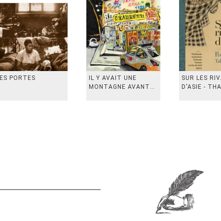
ES PORTES
IL Y AVAIT UNE
SUR LES RI
MONTAGNE AVANT
D'ASIE - TH
从前有座山
INDONESIE,
VIETN