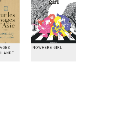
VAGES
NOWHERE GIRL
AILANDE,
 TAIWAN,