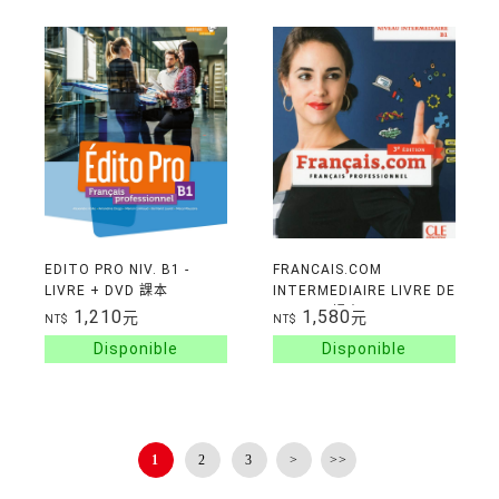
EDITO PRO NIV. B1 -
FRANCAIS.COM
LIVRE + DVD 課本
INTERMEDIAIRE LIVRE DE
L'ELEVE 課本 + DVD 3EME
1,210
1,580
元
元
NT$
NT$
EDITION
1
2
3
>
>>