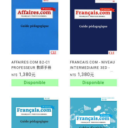
AFFAIRES.COM B2-C1
FRANCAIS.COM - NIVEAU
PROFESSEUR 教師手冊
INTERMEDIAIRE 3ED -
3EME EDITION
GUIDE PEDAGOGIQUE 教
1,380
1,380
元
元
NT$
NT$
師手冊