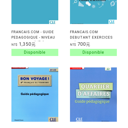
FRANCAIS.COM - GUIDE
FRANCAIS.COM
PEDAGOGIQUE - NIVEAU
DEBUTANT EXERCICES
DEBUTANT 教師手冊 3ED
習作 3E ED.
1,350
700
元
元
NT$
NT$