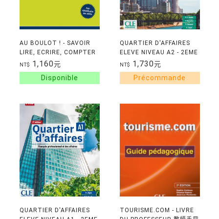
AU BOULOT ! - SAVOIR
QUARTIER D'AFFAIRES
LIRE, ECRIRE, COMPTER
ELEVE NIVEAU A2 - 2EME
EN FRANCAIS POUR
EDITION
1,160
1,730
元
元
NT$
NT$
TRAVAILLER
QUARTIER D'AFFAIRES
TOURISME.COM - LIVRE