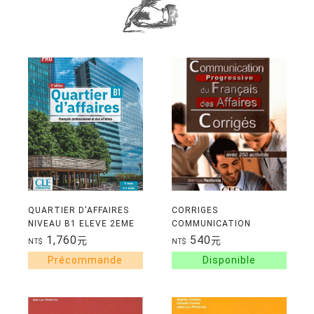
QUARTIER D'AFFAIRES
CORRIGES
NIVEAU B1 ELEVE 2EME
COMMUNICATION
ED.
PROGRESSIVE DU
1,760
540
元
元
NT$
NT$
FRANCAIS DES AFFAIRES
2E ED.