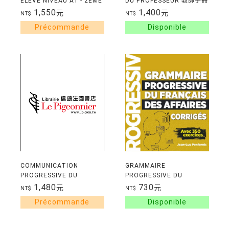
ELEVE NIVEAU A1 - 2EME
DU PROFESSEUR 教師手冊
EDITION
1,550
1,400
元
元
NT$
NT$
COMMUNICATION
GRAMMAIRE
PROGRESSIVE DU
PROGRESSIVE DU
FRANCAIS DES AFFAIRES
FRANCAIS DES AFFAIRES
1,480
730
元
元
NT$
NT$
- INTERMEDIAIRE (A2-B1)
- INTERMEDIAIRE (A2-B1)
CD COLLECTIFS 題目本CD
CORRIGES 解答本