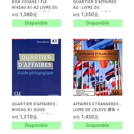
BON VOYAGE ! FLE
QUARTIER D'AFFAIRES
NIVEAU A1-A2 LIVRE DU
A2 - LIVRE DU
PROFESSEUR 教師手冊
PROFESSEUR 教師手冊
1,380
1,350
元
元
NT$
NT$
QUARTIER D'AFFAIRES -
AFFAIRES ETRANGERES -
NIVEAU A1 GUIDE
LIVRE DE L'ELEVE 課本 +
PEDAGOGIQUE 教師手冊
CD
1,310
1,430
元
元
NT$
NT$