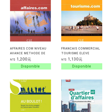
AFFAIRES COM NIVEAU
FRANCAIS COMMERCIAL
AVANCE METHODE DE
TOURISME ELEVE
FRANCAIS DES AFFAIRES
DEBUTANT
1,200
1,130
元
元
NT$
NT$
ELEVE