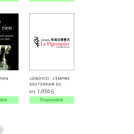
RIEN
JOINOVICI : L'EMPIRE
SOUTERRAIN DU
CHIFFONNIER
1,050
元
NT$
MILLIARDAIRE
>