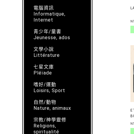
電腦資訊
L
Informatique,
Internet
N
青少年/童書
Jeunesse, ados
文學小說
Littérature
七星文庫
Pléïade
嗜好/運動
Loisirs, Sport
自然/動物
Nature, animaux
E
B
宗教/神學靈修
S
N
Religions,
H
spiritualité