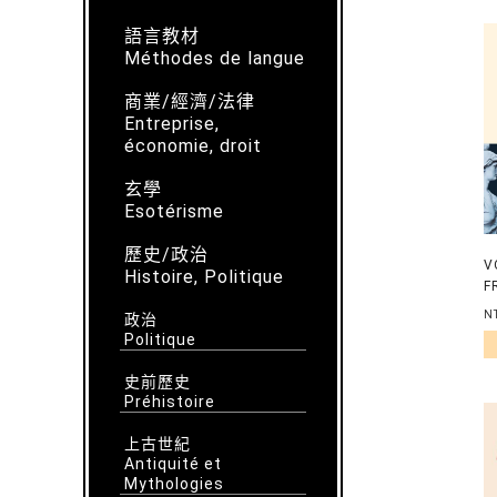
語言教材
Méthodes de langue
商業/經濟/法律
Entreprise,
économie, droit
玄學
Esotérisme
歷史/政治
V
Histoire, Politique
F
N
政治
Politique
史前歷史
Préhistoire
上古世紀
Antiquité et
Mythologies