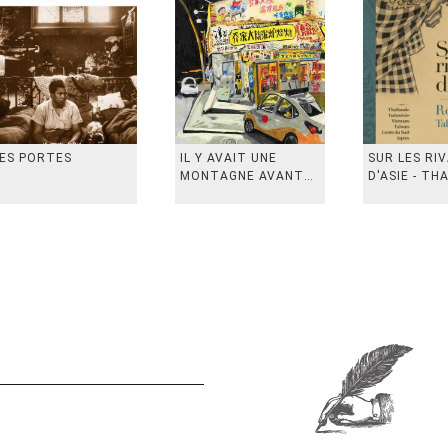
ES PORTES
IL Y AVAIT UNE
SUR LES RI
MONTAGNE AVANT
D'ASIE - TH
从前有座山
INDONESIE,
VIETN