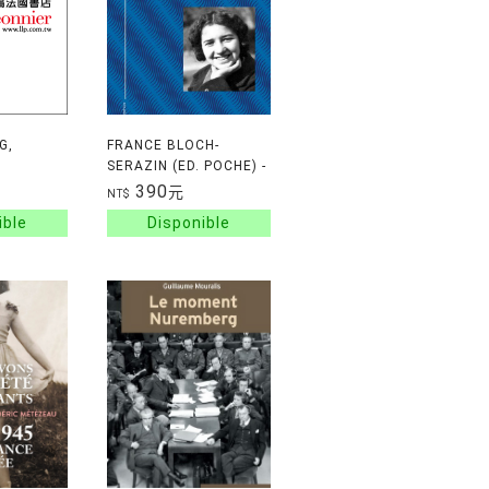
G,
FRANCE BLOCH-
SERAZIN (ED. POCHE) -
NT
UNE FEMME EN
390
元
NT$
RESISTANCE (1913-
1943)