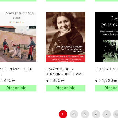
ANTE N'AVAIT RIEN
FRANCE BLOCH-
LES GENS DE 
U
SERAZIN - UNE FEMME
EN RESISTANCE (1913-
440
990
1,320
元
元
元
T$
NT$
NT$
1943)
1
2
3
4
>
>