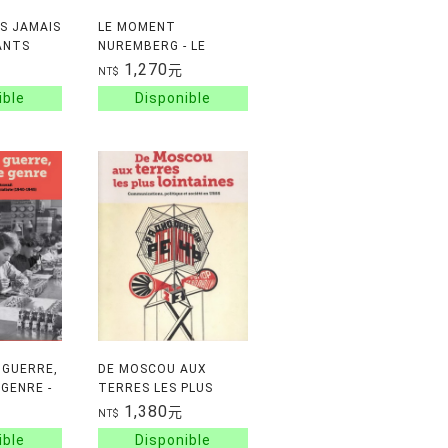
S JAMAIS
LE MOMENT
ANTS
NUREMBERG - LE
PROCES
1,270
元
NT$
INTERNATIONAL, LES
LAWYERS E
 GUERRE,
DE MOSCOU AUX
 GENRE -
TERRES LES PLUS
SES AU
LOINTAINES -
1,380
元
NT$
COMMUNICATIONS, P