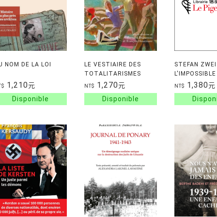
U NOM DE LA LOI
LE VESTIAIRE DES
STEFAN ZWEI
TOTALITARISMES
L'IMPOSSIBLE
RENONCEME
1,210
1,270
1,380
元
元
元
T$
NT$
NT$