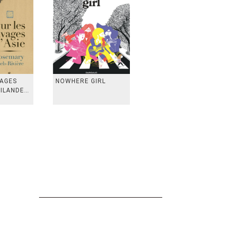
VAGES
NOWHERE GIRL
AILANDE,
 TAIWAN,