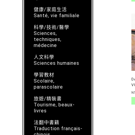
健康/家庭生活
Santé, vie familiale
科學/技術/醫學
Sciences,
techniques,
médecine
人文科學
Sciences humaines
學習教材
D
Scolaire,
V
parascolaire
N
旅遊/精裝書
Tourisme, beaux-
livres
法翻中書籍
Traduction français-
chinois