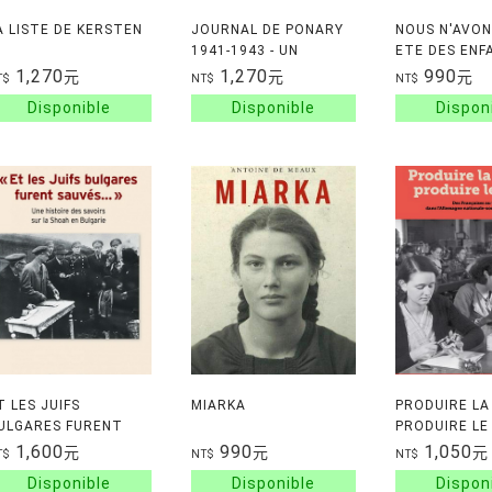
A LISTE DE KERSTEN
JOURNAL DE PONARY
NOUS N'AVON
1941-1943 - UN
ETE DES ENF
TEMOIGNAGE
1,270
1,270
990
元
元
元
T$
NT$
NT$
OCULAIRE UNIQUE SUR
LA DESTRUCTION DES
JUIFS DE LITUANIE
T LES JUIFS
MIARKA
PRODUIRE LA
ULGARES FURENT
PRODUIRE LE
AUVES -UNE
DES FRANCAI
1,600
990
1,050
元
元
元
T$
NT$
NT$
ISTOIRE DES SAVO
TR