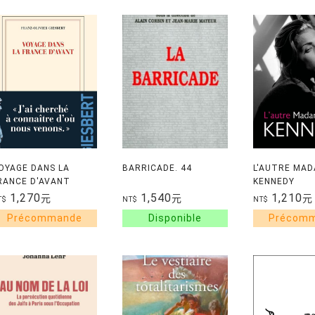
OYAGE DANS LA
BARRICADE. 44
L'AUTRE MA
RANCE D'AVANT
KENNEDY
1,270
1,540
1,210
元
元
元
T$
NT$
NT$