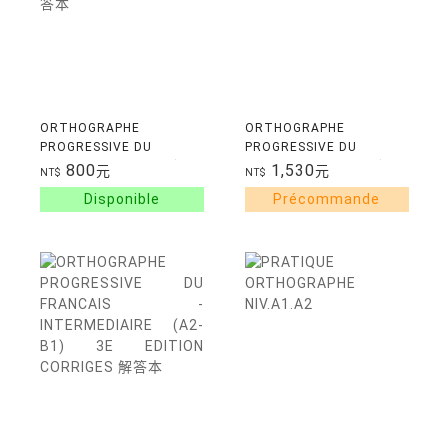
ORTHOGRAPHE
ORTHOGRAPHE
PROGRESSIVE DU
PROGRESSIVE DU
FRANCAIS - AVANCE (B2-
FRANCAIS - AVANCE (B2-
800
1,530
元
元
NT$
NT$
C1) CORRIGES 解答本
C1) + CD 題目本