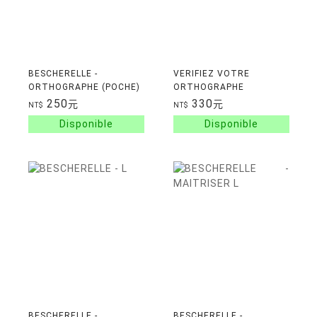
BESCHERELLE -
VERIFIEZ VOTRE
ORTHOGRAPHE (POCHE)
ORTHOGRAPHE
- L'ESSENTIEL DE
250
330
元
元
NT$
NT$
L'ORTHOGRAPHE
FRANCAISE
BESCHERELLE -
BESCHERELLE -