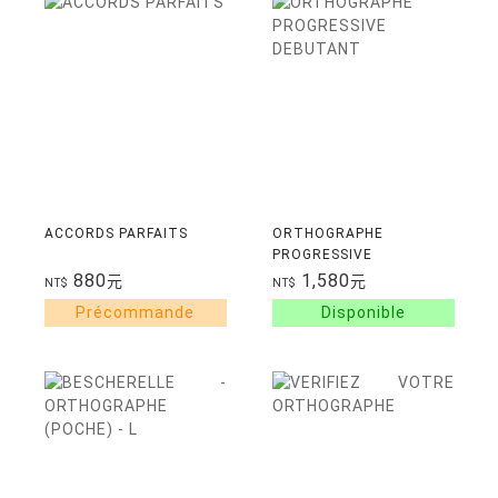
ACCORDS PARFAITS
ORTHOGRAPHE
PROGRESSIVE
DEBUTANT
880
1,580
元
元
NT$
NT$