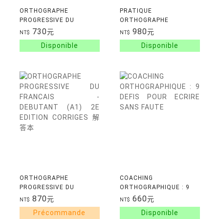
ORTHOGRAPHE
PRATIQUE
PROGRESSIVE DU
ORTHOGRAPHE
FRANCAIS -
NIV.A1.A2
730
980
元
元
NT$
NT$
INTERMEDIAIRE (A2-B1)
3E EDITION CORRIGES 解
答本
ORTHOGRAPHE
COACHING
PROGRESSIVE DU
ORTHOGRAPHIQUE : 9
FRANCAIS - DEBUTANT
DEFIS POUR ECRIRE
870
660
元
元
NT$
NT$
(A1) 2E EDITION
SANS FAUTE
CORRIGES 解答本