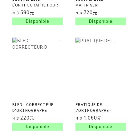
L'ORTHOGRAPHE POUR
MAITRISER
TOUS (NOUVELLE
L'ORTHOGRAPHE
580
720
元
元
NT$
NT$
EDITION)
FRANCAISE
BLED - CORRECTEUR
PRATIQUE DE
D'ORTHOGRAPHE
L'ORTHOGRAPHE -
NIVEAU B1-B2
220
1,060
元
元
NT$
NT$