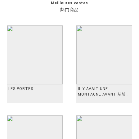
Meilleures ventes
熱門商品
LES PORTES
IL Y AVAIT UNE
MONTAGNE AVANT 从前有
座山