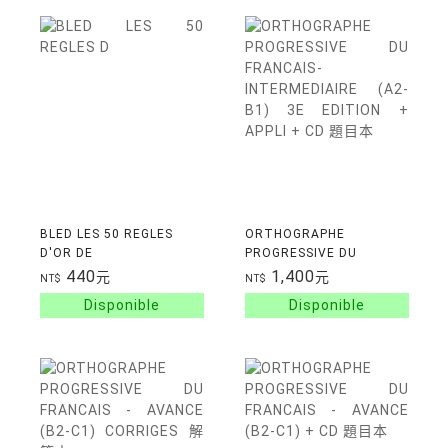
BLED LES 50 REGLES
ORTHOGRAPHE
D'OR DE
PROGRESSIVE DU
L'ORTHOGRAPHE
FRANCAIS-
440
1,400
元
元
NT$
NT$
INTERMEDIAIRE (A2-B1)
3E EDITION + APPLI + CD
題目本