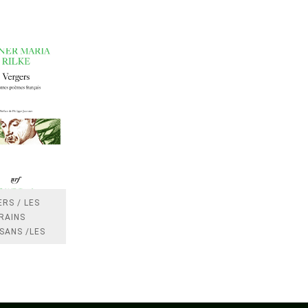
RS / LES
RAINS
SANS /LES
 /LES
TRES
DRES IMPOTS
FRANCE