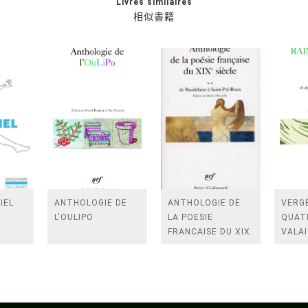
Livres similaires
相似書籍
IEL
ANTHOLOGIE DE
ANTHOLOGIE DE
VERGE
L'OULIPO
LA POESIE
QUAT
FRANCAISE DU XIX
VALAI
SIECLE (TOME 2-DE
ROSES
BAUDELAIRE A
FENE
SAINT-POL-ROUX)
/TEN
A LA 